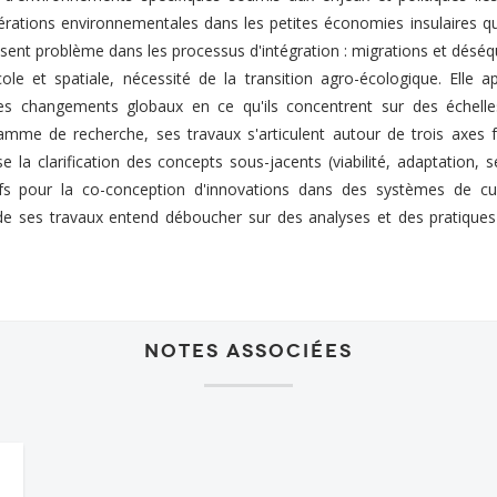
dérations environnementales dans les petites économies insulaires q
nt problème dans les processus d'intégration : migrations et déséqu
cole et spatiale, nécessité de la transition agro-écologique. Ell
 des changements globaux en ce qu'ils concentrent sur des échell
amme de recherche, ses travaux s'articulent autour de trois axes f
 la clarification des concepts sous-jacents (viabilité, adaptation, sen
atifs pour la co-conception d'innovations dans des systèmes de cu
é de ses travaux entend déboucher sur des analyses et des pratique
Notes associées