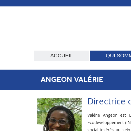
Aller
au
contenu
principal
ACCUEIL
QUI SOM
NAVIGATION
PRINCIPALE
Angeon Valérie
Directrice
Valérie Angeon est D
Ecodéveloppement (INRA
social insérés au sei