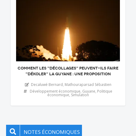
COMMENT LES "DÉCOLLAGES" PEUVENT-ILS FAIRE
"DÉKOLER" LA GUYANE : UNE PROPOSITION
Decaluwé Bernard
,
Mathouraparsad Sébastien
Développement économique
,
Guyane
,
Politique
économique
,
Simulation
NOTES ÉCONOMIQUES