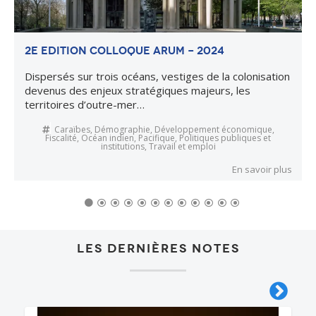
2e edition COLLOQUE ARUM - 2024
Dispersés sur trois océans, vestiges de la colonisation
devenus des enjeux stratégiques majeurs, les
territoires d’outre-mer…
de
Caraïbes
,
Démographie
,
Développement économique
,
Fiscalité
,
Océan indien
,
Pacifique
,
Politiques publiques et
institutions
,
Travail et emploi
s
En savoir plus
Précédent
Suivant
Les dernières notes
Image