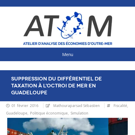
Aller
au
contenu
principal
Menu
NAVIGATION
Suppression du différentiel de
taxation à l'octroi de mer en
PRINCIPALE
Guadeloupe
01 février 2016
Mathouraparsad Sébastien
Fiscalité
Guadeloupe
Politique économique
Simulation